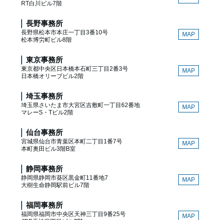
RT白川ビル7階
長野事務所
長野県松本市本庄一丁目3番10号
MAP
松本博労町ビル8階
東京事務所
東京都中央区日本橋本石町三丁目2番3号
MAP
日本橋オリーブビル2階
埼玉事務所
埼玉県さいたま市大宮区吉敷町一丁目62番地
MAP
マレーS・Tビル2階
仙台事務所
宮城県仙台市青葉区本町二丁目1番7号
MAP
本町奥田ビル3階B室
静岡事務所
静岡県静岡市葵区黒金町11番地7
MAP
大樹生命静岡駅前ビル7階
福岡事務所
福岡県福岡市中央区天神三丁目9番25号
MAP