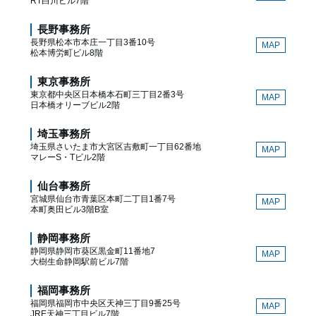
RT白川ビル7階
長野事務所
長野県松本市本庄一丁目3番10号
MAP
松本博労町ビル8階
東京事務所
東京都中央区日本橋本石町三丁目2番3号
MAP
日本橋オリーブビル2階
埼玉事務所
埼玉県さいたま市大宮区吉敷町一丁目62番地
MAP
マレーS・Tビル2階
仙台事務所
宮城県仙台市青葉区本町二丁目1番7号
MAP
本町奥田ビル3階B室
静岡事務所
静岡県静岡市葵区黒金町11番地7
MAP
大樹生命静岡駅前ビル7階
福岡事務所
福岡県福岡市中央区天神三丁目9番25号
MAP
JRE天神三丁目ビル7階