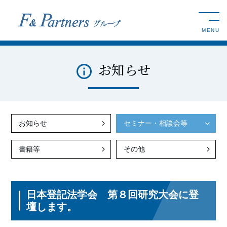
toggle n
MENU
お知らせ
お知らせ
セミナー・相談会等
書籍等
その他
日本登記法学会 第８回研究大会に登
壇します。