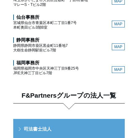
埼玉県さいたま市大宮区吉敷町一丁目62番地
MAP
マレーS・Tビル2階
仙台事務所
宮城県仙台市青葉区本町二丁目1番7号
MAP
本町奥田ビル3階B室
静岡事務所
静岡県静岡市葵区黒金町11番地7
MAP
大樹生命静岡駅前ビル7階
福岡事務所
福岡県福岡市中央区天神三丁目9番25号
MAP
JRE天神三丁目ビル7階
F&Partnersグループの法人一覧
司法書士法人