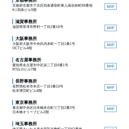
京都事務所
京都府京都市下京区四条通室町東入函谷鉾町88番地
MAP
K.I.四条ビル5階
滋賀事務所
滋賀県草津市野村一丁目2番16号
MAP
大阪事務所
大阪府大阪市中央区内本町一丁目1番1号
MAP
OCTビル4階
名古屋事務所
愛知県名古屋市中区栄二丁目6番1号
MAP
RT白川ビル7階
長野事務所
長野県松本市本庄一丁目3番10号
MAP
松本博労町ビル8階
東京事務所
東京都中央区日本橋本石町三丁目2番3号
MAP
日本橋オリーブビル2階
埼玉事務所