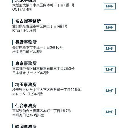
大阪府大阪市中央区内本町一丁目1番1号
MAP
OCTビル4階
名古屋事務所
愛知県名古屋市中区栄二丁目6番1号
MAP
RT白川ビル7階
長野事務所
長野県松本市本庄一丁目3番10号
MAP
松本博労町ビル8階
東京事務所
東京都中央区日本橋本石町三丁目2番3号
MAP
日本橋オリーブビル2階
埼玉事務所
埼玉県さいたま市大宮区吉敷町一丁目62番地
MAP
マレーS・Tビル2階
仙台事務所
宮城県仙台市青葉区本町二丁目1番7号
MAP
本町奥田ビル3階B室
静岡事務所