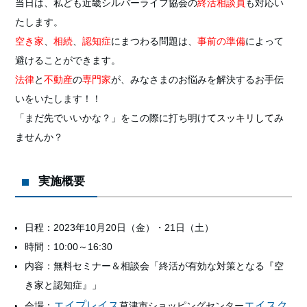
当日は、私ども近畿シルバーライフ協会の
終活相談員
も対応い
たします。
空き家
、
相続
、
認知症
にまつわる問題は、
事前の準備
によって
避けることができます。
法律
と
不動産
の
専門家
が、みなさまのお悩みを解決するお手伝
いをいたします！！
「まだ先でいいかな？」をこの際に打ち明け
てスッキリして
み
ませんか？
実施概要
日程：2023年10月20日（金）・21日（土）
時間：10:00～16:30
内容：無料セミナー＆相談会「終活が有効な対策となる『空
き家と認知症』」
エイプレイス
エイスク
会場：
草津市ショッピングセンター