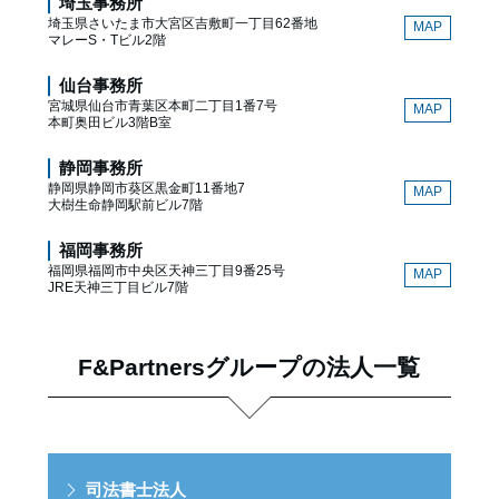
埼玉事務所
埼玉県さいたま市大宮区吉敷町一丁目62番地
MAP
マレーS・Tビル2階
仙台事務所
宮城県仙台市青葉区本町二丁目1番7号
MAP
本町奥田ビル3階B室
静岡事務所
静岡県静岡市葵区黒金町11番地7
MAP
大樹生命静岡駅前ビル7階
福岡事務所
福岡県福岡市中央区天神三丁目9番25号
MAP
JRE天神三丁目ビル7階
F&Partnersグループの法人一覧
司法書士法人