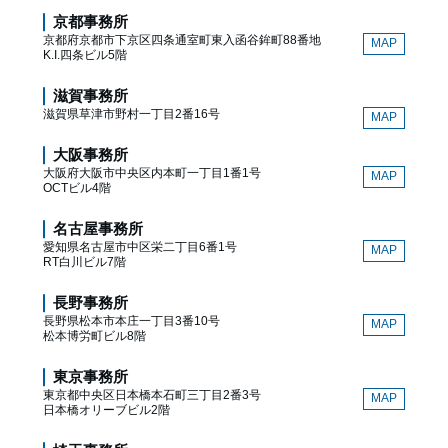
京都事務所
京都府京都市下京区四条通室町東入函谷鉾町88番地
MAP
K.I.四条ビル5階
滋賀事務所
滋賀県草津市野村一丁目2番16号
MAP
大阪事務所
大阪府大阪市中央区内本町一丁目1番1号
MAP
OCTビル4階
名古屋事務所
愛知県名古屋市中区栄二丁目6番1号
MAP
RT白川ビル7階
長野事務所
長野県松本市本庄一丁目3番10号
MAP
松本博労町ビル8階
東京事務所
東京都中央区日本橋本石町三丁目2番3号
MAP
日本橋オリーブビル2階