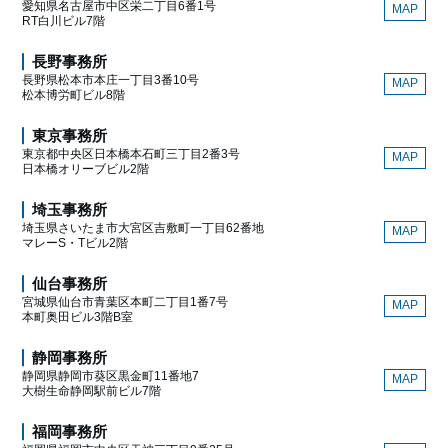
愛知県名古屋市中区栄二丁目6番1号
MAP
RT白川ビル7階
長野事務所
長野県松本市本庄一丁目3番10号
MAP
松本博労町ビル8階
東京事務所
東京都中央区日本橋本石町三丁目2番3号
MAP
日本橋オリーブビル2階
埼玉事務所
埼玉県さいたま市大宮区吉敷町一丁目62番地
MAP
マレーS・Tビル2階
仙台事務所
宮城県仙台市青葉区本町二丁目1番7号
MAP
本町奥田ビル3階B室
静岡事務所
静岡県静岡市葵区黒金町11番地7
MAP
大樹生命静岡駅前ビル7階
福岡事務所