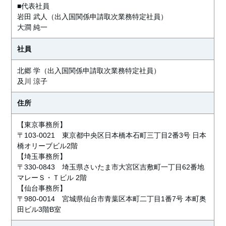
■代表社員
岩田 武人（出入国関係申請取次業務特定社員）
大澗 純一
社員
北郷 学（出入国関係申請取次業務特定社員）
及川 涼子
住所
【東京事務所】
〒103-0021 東京都中央区日本橋本石町三丁目2番3号 日本
橋オリーブビル2階
【埼玉事務所】
〒330-0843 埼玉県さいたま市大宮区吉敷町一丁目62番地
マレーＳ・Ｔビル 2階
【仙台事務所】
〒980-0014 宮城県仙台市青葉区本町二丁目1番7号 本町奥
田ビル3階B室