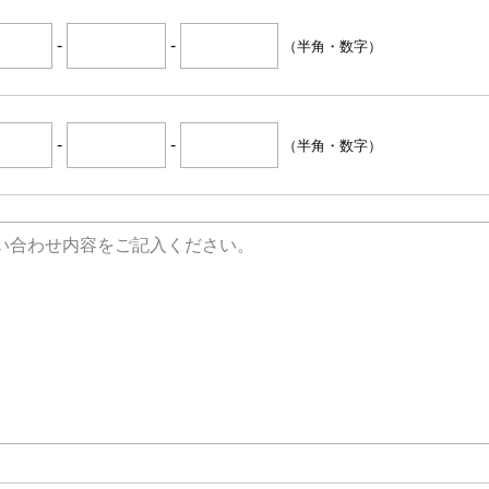
-
-
（半角・数字）
-
-
（半角・数字）