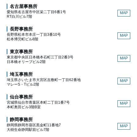
名古屋事務所
愛知県名古屋市中区栄二丁目6番1号
MAP
RT白川ビル7階
長野事務所
長野県松本市本庄一丁目3番10号
MAP
松本博労町ビル8階
東京事務所
東京都中央区日本橋本石町三丁目2番3号
MAP
日本橋オリーブビル2階
埼玉事務所
埼玉県さいたま市大宮区吉敷町一丁目62番地
MAP
マレーS・Tビル2階
仙台事務所
宮城県仙台市青葉区本町二丁目1番7号
MAP
本町奥田ビル3階B室
静岡事務所
静岡県静岡市葵区黒金町11番地7
MAP
大樹生命静岡駅前ビル7階