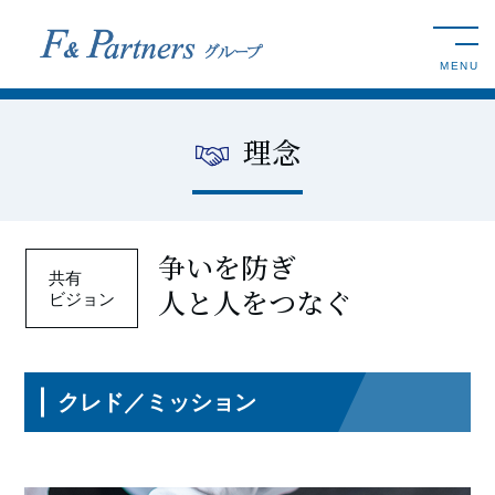
toggle n
MENU
理念
争いを防ぎ
人と人をつなぐ
クレド／ミッション