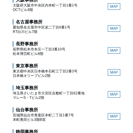
大阪府大阪市中央区内本町一丁目1番1号
MAP
OCTビル4階
名古屋事務所
愛知県名古屋市中区栄二丁目6番1号
MAP
RT白川ビル7階
長野事務所
長野県松本市本庄一丁目3番10号
MAP
松本博労町ビル8階
東京事務所
東京都中央区日本橋本石町三丁目2番3号
MAP
日本橋オリーブビル2階
埼玉事務所
埼玉県さいたま市大宮区吉敷町一丁目62番地
MAP
マレーS・Tビル2階
仙台事務所
宮城県仙台市青葉区本町二丁目1番7号
MAP
本町奥田ビル3階B室
静岡事務所