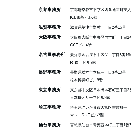
京都事務所
京都府京都市下京区四条通室町東入
K.I.四条ビル5階
滋賀事務所
滋賀県草津市野村一丁目2番16号
大阪事務所
大阪府大阪市中央区内本町一丁目1
OCTビル4階
名古屋事務所
愛知県名古屋市中区栄二丁目6番1
RT白川ビル7階
長野事務所
長野県松本市本庄一丁目3番10号
松本博労町ビル8階
東京事務所
東京都中央区日本橋本石町三丁目2
日本橋オリーブビル2階
埼玉事務所
埼玉県さいたま市大宮区吉敷町一丁
マレーS・Tビル2階
仙台事務所
宮城県仙台市青葉区本町二丁目1番