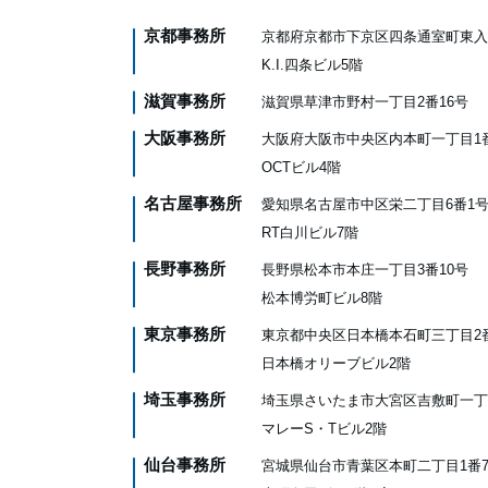
京都事務所
京都府京都市下京区四条通室町東入
K.I.四条ビル5階
滋賀事務所
滋賀県草津市野村一丁目2番16号
大阪事務所
大阪府大阪市中央区内本町一丁目1
OCTビル4階
名古屋事務所
愛知県名古屋市中区栄二丁目6番1
RT白川ビル7階
長野事務所
長野県松本市本庄一丁目3番10号
松本博労町ビル8階
東京事務所
東京都中央区日本橋本石町三丁目2
日本橋オリーブビル2階
埼玉事務所
埼玉県さいたま市大宮区吉敷町一丁
マレーS・Tビル2階
仙台事務所
宮城県仙台市青葉区本町二丁目1番